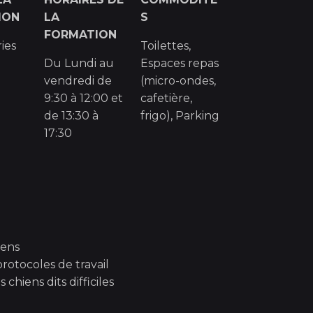
ION
LA
S
FORMATION
ries
Toilettes,
Du Lundi au
Espaces repas
vendredi de
(micro-ondes,
9:30 à 12:00 et
cafetière,
de 13:30 à
frigo), Parking
17:30
iens
protocoles de travail
chiens dits difficiles