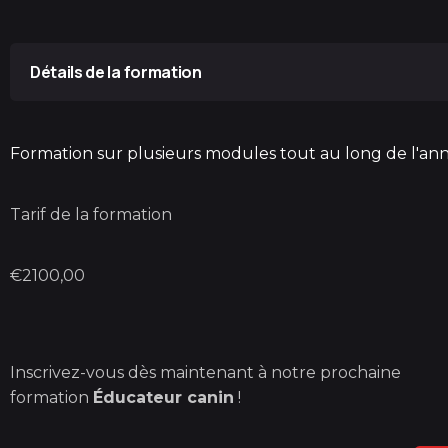
Détails de la formation
La formation éducateur canin se déroule désor
afin de permettre à nos apprenants de se libére
Formation sur plusieurs modules tout au long de l'an
consécutives ! en immersion au refuge de l’assoc
Les Rioteries 28250 JAUDRAIS
Tarif de la formation
Nous assurons un suivi et un accompagnement to
Par téléphone, mail ou tout autre support permettan
€2100,00
Il est possible que l’élève soit sollicité certains sam
La formation se clôturera par une évaluation permett
À l’issue de cette formation, l’élève devra passe
certification obligatoire pour pouvoir exercer en t
Inscrivez-vous dès maintenant à notre prochaine
prise en compte durant la formation éducateur canin 
formation
Éducateur canin
!
passer son ACACED).
Formation encadrée par :