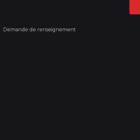
Florient Delille, éducateur canin spécialisé en rééduca
Flaïka et président de la SAS Les Amicanins.
Demande de renseignement