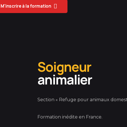
tion sur les chiens dits « difficiles », président fondateur
M'inscrire à la formation
Soigneur
animalier
Section « Refuge pour animaux domest
Formation inédite en France.