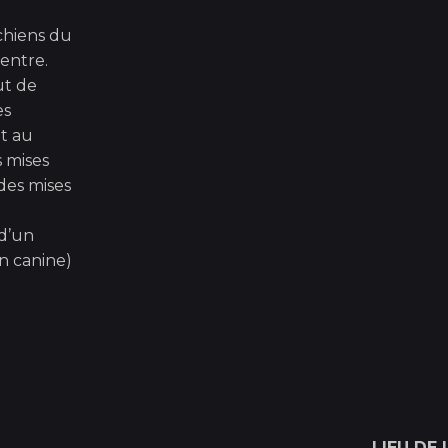
 chiens du
centre.
ut de
es
ut au
s mises
 des mises
 d’un
n canine)
LIEU DE 