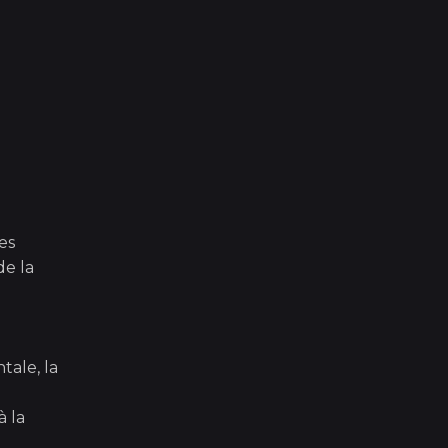
es
de la
ale, la
à la