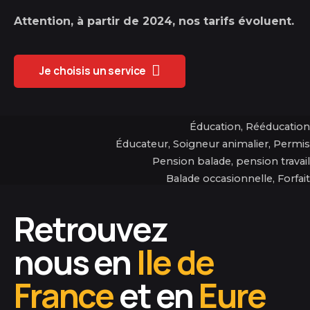
Attention, à partir de 2024, nos tarifs évoluent.
Je choisis un service
Éducation, Rééducation
Éducation canine
Éducateur, Soigneur animalier, Permis
Formations
Pension balade, pension travail
Venez découvrir nos stages à thématiques tout au long
Pension
Balade occasionnelle, Forfait
Plusieurs modules tout au long de l'année !
de l'année
Dog Walking
Retrouvez
nous en
Ile de
France
et en
Eure