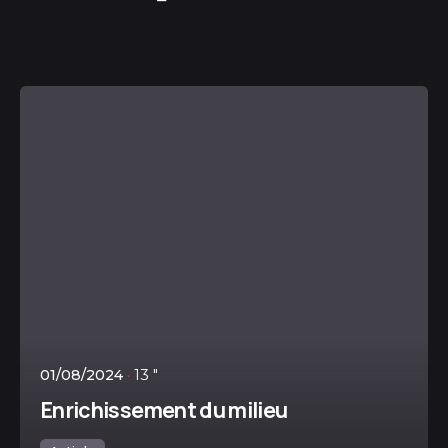
Posté par
Lesamicaninsadmin
01/08/2024
13 "
Enrichissement du milieu